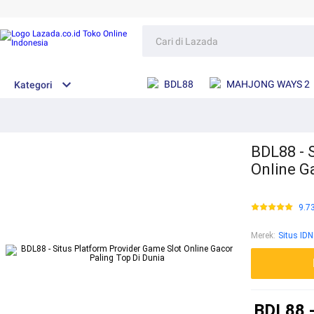
BDL88
MAHJONG WAYS 2
Kategori
BDL88 - 
Online G
9.7
Merek
:
Situs ID
BDL88 -